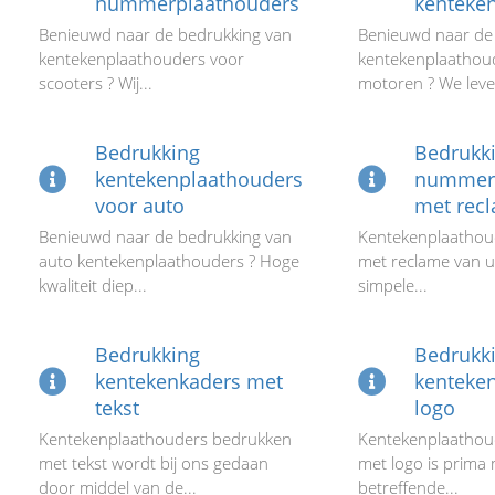
nummerplaathouders
kenteke
Benieuwd naar de bedrukking van
Benieuwd naar de
kentekenplaathouders voor
kentekenplaathou
scooters ? Wij...
motoren ? We leve
Bedrukking
Bedrukk
kentekenplaathouders
nummerp
voor auto
met rec
Benieuwd naar de bedrukking van
Kentekenplaathou
auto kentekenplaathouders ? Hoge
met reclame van u
kwaliteit diep...
simpele...
Bedrukking
Bedrukk
kentekenkaders met
kenteke
tekst
logo
Kentekenplaathouders bedrukken
Kentekenplaathou
met tekst wordt bij ons gedaan
met logo is prima 
door middel van de...
betreffende...